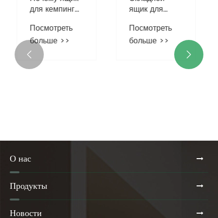
для кемпинга
ящик для
с несколькими
хранения
Посмотреть
Посмотреть
дверями
Наведите
больше >>
больше >>
повышает
порядок в
эффективность
жизни,


хранения
улучшите
вещей на
качество
открытом
воздухе?
О нас
Продукты
Новости