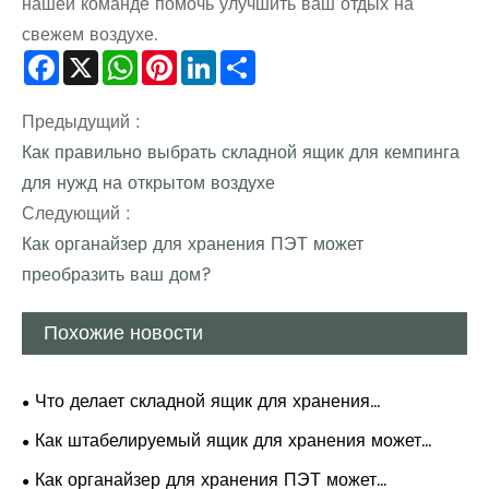
нашей команде помочь улучшить ваш отдых на
свежем воздухе.
Facebook
X
WhatsApp
Pinterest
LinkedIn
Share
Предыдущий :
Как правильно выбрать складной ящик для кемпинга
для нужд на открытом воздухе
Следующий :
Как органайзер для хранения ПЭТ может
преобразить ваш дом?
Похожие новости
Что делает складной ящик для хранения
надежным? Полное научное руководство по
Как штабелируемый ящик для хранения может
материалам, структуре и правильному
произвести революцию в вашей организации?
Как органайзер для хранения ПЭТ может
использованию