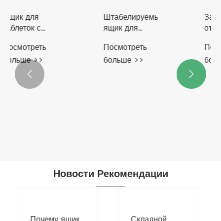
Ящик для
Штабелируемый
таблеток с
ящик для
зелеными
хранения
Посмотреть
Посмотреть
полосами
«Больше
больше >>
больше >>
слоев»


Новости Рекомендации
Почему ящик
Складной