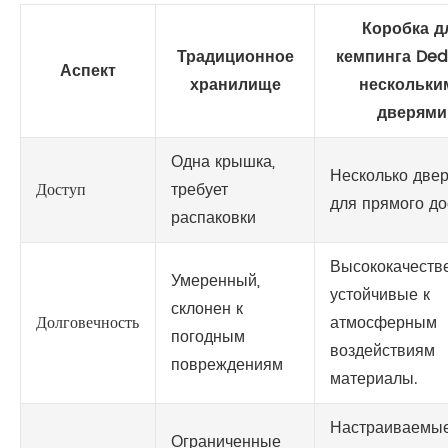
Коробка д
Традиционное
кемпинга Ded
Аспект
хранилище
нескольки
дверями
Одна крышка,
Несколько две
Доступ
требует
для прямого до
распаковки
Высококачеств
Умеренный,
устойчивые к
склонен к
Долговечность
атмосферным
погодным
воздействиям
повреждениям
материалы.
Настраиваемы
Ограниченные